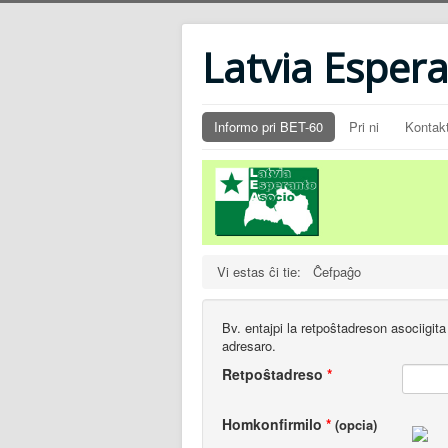
Latvia Esper
Informo pri BET-60
Pri ni
Kontakt
Vi estas ĉi tie:
Ĉefpaĝo
Bv. entajpi la retpoŝtadreson asociigit
adresaro.
Retpoŝtadreso
*
Homkonfirmilo
*
(opcia)