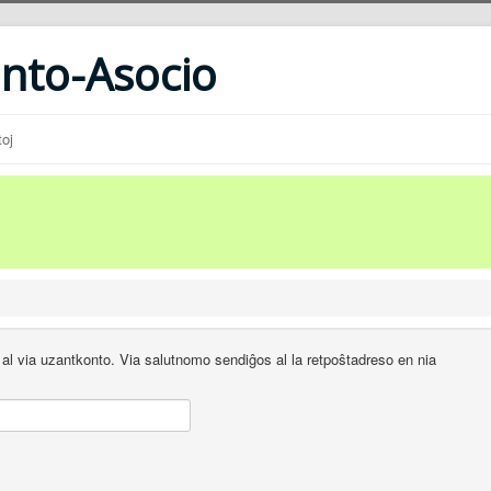
anto-Asocio
oj
a al via uzantkonto. Via salutnomo sendiĝos al la retpoŝtadreso en nia