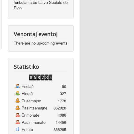
funkcianta ĉe Latva Societo de
Rigo.
Venontaj eventoj
There are no up-coming events
Statistiko
Hodiaŭ
90
Hieraŭ
327
Ĉi semajne
1778
Pasintsemajne
862020
Ĉi monate
4086
Pasintmonate
14456
Entute
868285