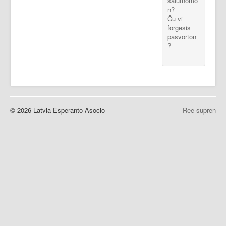
salutnomo
n?
Ĉu vi
forgesis
pasvorton
?
© 2026 Latvia Esperanto Asocio
Ree supren