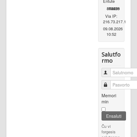
Entute
862020
870278
14456
Via IP:
216.73.217.1
09.08.2026
10:52
Salutfo
rmo
Salutnomo
Pasvorto
Memori
min
Ensaluti
Ĉu vi
forgesis