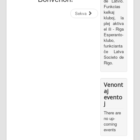
de Latvio.
Funkcias
kelkaj
Sekva
kluboj, la
plej aktiva
el ili - Riga
Esperanto-
klubo,
funkcianta
ĉe Latva
Societo de
Rigo.
Venont
aj
evento
j
There are
no up-
coming
events