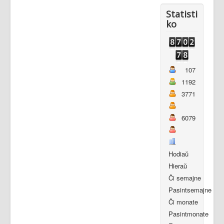
Statisti
ko
107
1192
3771
6079
Hodiaŭ
Hieraŭ
Ĉi semajne
Pasintsemajne
Ĉi monate
Pasintmonate