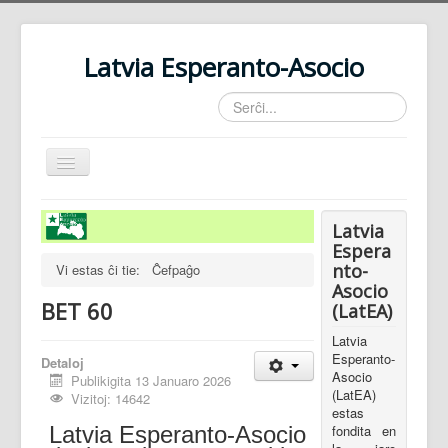
Latvia Esperanto-Asocio
Serĉi...
Baskuligi
navigadon
Informo pri BET-60
Latvia
Pri ni
Espera
nto-
Vi estas ĉi tie:
Ĉefpaĝo
Kontaktoj
Asocio
BET 60
(LatEA)
Latvia
Esperanto-
Detaloj
Asocio
Publikigita 13 Januaro 2026
(LatEA)
Vizitoj: 14642
estas
fondita en
Latvia Esperanto-Asocio