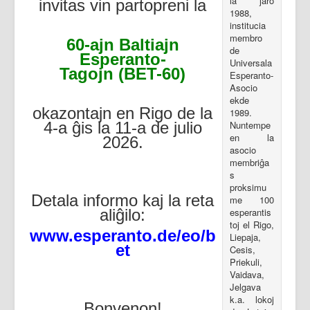
la jaro
invitas vin partopreni la
1988,
institucia
membro
60-ajn Baltiajn
de
Esperanto-
Universala
Tagojn
(BET-60)
Esperanto-
Asocio
ekde
okazontajn en Rigo de la
1989.
Nuntempe
4-a ĝis la 11-a de julio
en la
2026.
asocio
membriĝa
s
proksimu
Detala informo kaj la reta
me 100
esperantis
aliĝilo:
toj el Rigo,
www.esperanto.de/eo/b
Liepaja,
et
Cesis,
Priekuli,
Vaidava,
Jelgava
k.a. lokoj
Bonvenon!