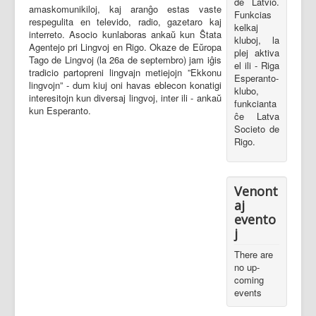
de Latvio.
amaskomunikiloj, kaj aranĝo estas vaste
Funkcias
respegulita en televido, radio, gazetaro kaj
kelkaj
interreto. Asocio kunlaboras ankaŭ kun Ŝtata
kluboj, la
Agentejo pri Lingvoj en Rigo. Okaze de Eŭropa
plej aktiva
Tago de Lingvoj (la 26a de septembro) jam iĝis
el ili - Riga
tradicio partopreni lingvajn metiejojn ”Ekkonu
Esperanto-
lingvojn” - dum kiuj oni havas eblecon konatigi
klubo,
interesitojn kun diversaj lingvoj, inter ili - ankaŭ
funkcianta
kun Esperanto.
ĉe Latva
Societo de
Rigo.
Venont
aj
evento
j
There are
no up-
coming
events