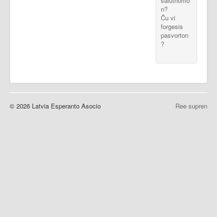
salutnomo
n?
Ĉu vi
forgesis
pasvorton
?
© 2026 Latvia Esperanto Asocio
Ree supren