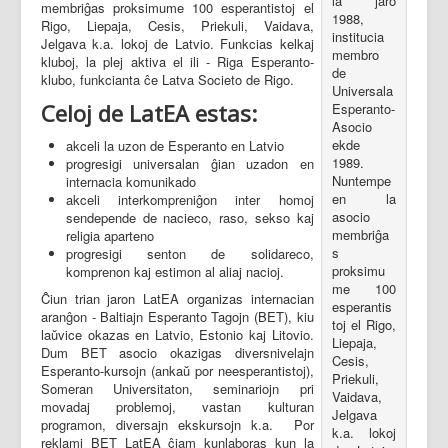
la jaro
membriĝas proksimume 100 esperantistoj el
1988,
Rigo, Liepaja, Cesis, Priekuli, Vaidava,
institucia
Jelgava k.a. lokoj de Latvio. Funkcias kelkaj
membro
kluboj, la plej aktiva el ili - Riga Esperanto-
de
klubo, funkcianta ĉe Latva Societo de Rigo.
Universala
Celoj de LatEA estas:
Esperanto-
Asocio
ekde
akceli la uzon de Esperanto en Latvio
1989.
progresigi universalan ĝian uzadon en
Nuntempe
internacia komunikado
en la
akceli interkompreniĝon inter homoj
asocio
sendepende de nacieco, raso, sekso kaj
membriĝa
religia aparteno
s
progresigi senton de solidareco,
proksimu
komprenon kaj estimon al aliaj nacioj.
me 100
Ĉiun trian jaron LatEA organizas internacian
esperantis
aranĝon - Baltiajn Esperanto Tagojn (BET), kiu
toj el Rigo,
laŭvice okazas en Latvio, Estonio kaj Litovio.
Liepaja,
Dum BET asocio okazigas diversnivelajn
Cesis,
Esperanto-kursojn (ankaŭ por neesperantistoj),
Priekuli,
Someran Universitaton, seminariojn pri
Vaidava,
movadaj problemoj, vastan kulturan
Jelgava
programon, diversajn ekskursojn k.a. Por
k.a. lokoj
reklami BET LatEA ĉiam kunlaboras kun la