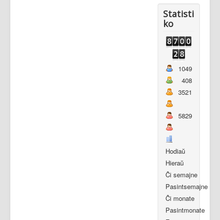
Statisti
ko
1049
408
3521
5829
Hodiaŭ
Hieraŭ
Ĉi semajne
Pasintsemajne
Ĉi monate
Pasintmonate