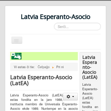
Latvia Esperanto-Asocio
Serĉi...
Baskuligi
navigadon
Informo pri BET-60
Latvia
Pri ni
Espera
nto-
Vi estas ĉi tie:
Ĉefpaĝo
Pri ni
Kontaktoj
Asocio
Latvia Esperanto-Asocio
(LatEA)
(LatEA)
Latvia
Esperanto-
Asocio
Latvia Esperanto-Asocio (LatEA)
(LatEA)
estas fondita en la jaro 1988,
estas
institucia membro de Universala Esperanto-
fondita en
Asocio ekde 1989. Nuntempe en la asocio