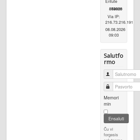
Entute
862020
870028
14456
Via IP:
216.73.216.191
08.08.2026
09:03
Salutfo
rmo
Salutnomo
Pasvorto
Memori
min
Ensaluti
Ĉu vi
forgesis